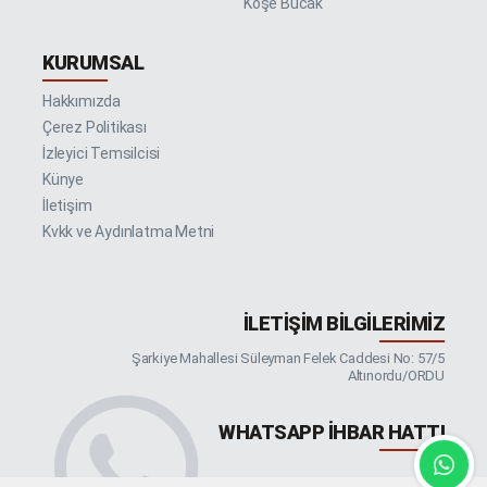
Köşe Bucak
KURUMSAL
Hakkımızda
Çerez Politikası
İzleyici Temsilcisi
Künye
İletişim
Kvkk ve Aydınlatma Metni
İLETIŞIM BILGILERIMIZ
Şarkiye Mahallesi Süleyman Felek Caddesi No: 57/5
Altınordu/ORDU
WHATSAPP İHBAR HATTI