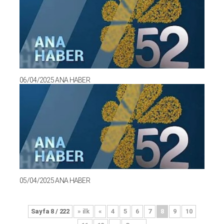
06/04/2025 ANA HABER
05/04/2025 ANA HABER
Sayfa 8 / 222
» ilk
«
4
5
6
7
8
9
10