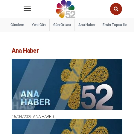
Gündem
Yeni Gün
Gün Ortası
Ana Haber
Ersin Topcu İle A’d
Ana Haber
16/04/2025 ANA HABER