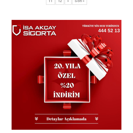
11
12
»
Son »