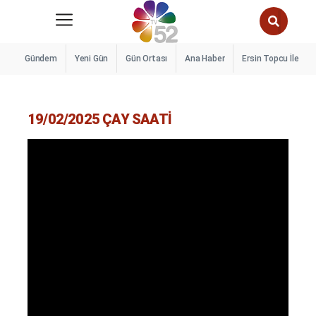
Gündem
Yeni Gün
Gün Ortası
Ana Haber
Ersin Topcu İle A’d
19/02/2025 ÇAY SAATİ